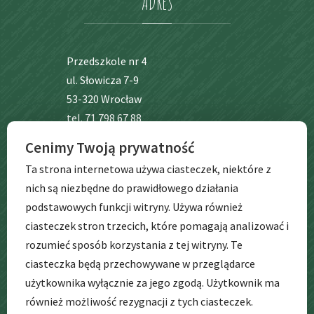
ADRES
Przedszkole nr 4
ul. Słowicza 7-9
53-320 Wrocław
tel. 71 798 67 88
Cenimy Twoją prywatność
BIP
Ta strona internetowa używa ciasteczek, niektóre z
nich są niezbędne do prawidłowego działania
podstawowych funkcji witryny. Używa również
ciasteczek stron trzecich, które pomagają analizować i
rozumieć sposób korzystania z tej witryny. Te
ciasteczka będą przechowywane w przeglądarce
użytkownika wyłącznie za jego zgodą. Użytkownik ma
GODZINY
PRACY
również możliwość rezygnacji z tych ciasteczek.