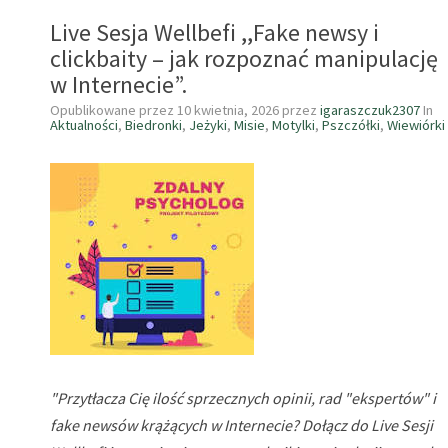
KONKURS
Live Sesja Wellbefi ,,Fake newsy i
,,KROPEL
ODKRYWA
clickbaity – jak rozpoznać manipulację
WODNY
w Internecie”.
WROCŁAW”
Opublikowane przez
10 kwietnia, 2026
przez
igaraszczuk2307
In
Aktualności
,
Biedronki
,
Jeżyki
,
Misie
,
Motylki
,
Pszczółki
,
Wiewiórki
"Przytłacza Cię ilość sprzecznych opinii, rad "ekspertów" i
fake newsów krążących w Internecie? Dołącz do Live Sesji