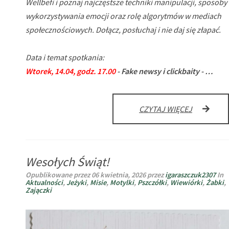
Wellbefi i poznaj najczęstsze techniki manipulacji, sposoby
wykorzystywania emocji oraz rolę algorytmów w mediach
społecznościowych. Dołącz, posłuchaj i nie daj się złapać.
Data i temat spotkania:
Wtorek, 14.04, godz. 17.00
- Fake newsy i clickbaity - …
LIVE
CZYTAJ WIĘCEJ
SESJA
WELLBEFI
,,FAKE
NEWSY
Wesołych Świąt!
I
CLICKBAIT
Opublikowane przez
06 kwietnia, 2026
przez
igaraszczuk2307
In
–
Aktualności
,
Jeżyki
,
Misie
,
Motylki
,
Pszczółki
,
Wiewiórki
,
Żabki
,
JAK
Zajączki
ROZPOZN
MANIPULA
W