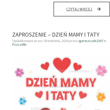
ZAPROSZE
CZYTAJ WIĘCEJ
–
DZIEŃ
MAMY
I
ZAPROSZENIE – DZIEŃ MAMY I TATY
TATY
Opublikowane przez
28 kwietnia, 2026
przez
igaraszczuk2307
In
Pszczółki