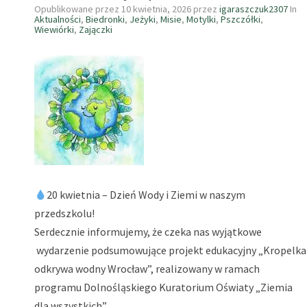
Opublikowane przez
10 kwietnia, 2026
przez
igaraszczuk2307
In
Aktualności
,
Biedronki
,
Jeżyki
,
Misie
,
Motylki
,
Pszczółki
,
Wiewiórki
,
Zajączki
20 kwietnia – Dzień Wody i Ziemi w naszym
przedszkolu!
Serdecznie informujemy, że czeka nas wyjątkowe
wydarzenie podsumowujące projekt edukacyjny „Kropelka
odkrywa wodny Wrocław”, realizowany w ramach
programu Dolnośląskiego Kuratorium Oświaty „Ziemia
dla wszystkich”.