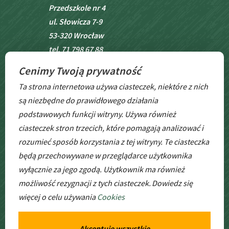
Przedszkole nr 4
ul. Słowicza 7-9
53-320 Wrocław
tel. 71 798 67 88
Cenimy Twoją prywatność
BIP
Ta strona internetowa używa ciasteczek, niektóre z nich
są niezbędne do prawidłowego działania
podstawowych funkcji witryny. Używa również
ciasteczek stron trzecich, które pomagają analizować i
rozumieć sposób korzystania z tej witryny. Te ciasteczka
będą przechowywane w przeglądarce użytkownika
wyłącznie za jego zgodą. Użytkownik ma również
GODZINY
PRACY
możliwość rezygnacji z tych ciasteczek.
Dowiedz się
więcej o celu używania
Cookies
pon. – pt. godz: 6:30 – 17:00
Akceptuję wszystkie