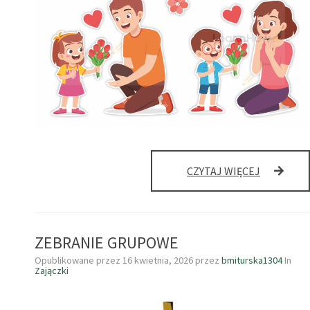
ZAPROSZE
CZYTAJ WIĘCEJ
–
DZIEŃ
MAMY
I
ZEBRANIE GRUPOWE
TATY
Opublikowane przez
16 kwietnia, 2026
przez
bmiturska1304
In
Zajączki