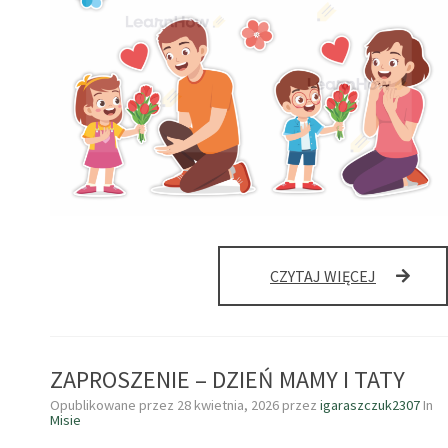
ZAPROSZE
CZYTAJ WIĘCEJ
–
DZIEŃ
MAMY
I
ZAPROSZENIE – DZIEŃ MAMY I TATY
TATY
Opublikowane przez
28 kwietnia, 2026
przez
igaraszczuk2307
In
Misie