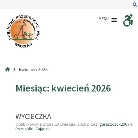
–
2026
MENU
–
kwiecień
Strona
kwiecień 2026
główna
Miesiąc:
kwiecień 2026
WYCIECZKA
Opublikowane przez
29 kwietnia, 2026
przez
igaraszczuk2307
In
Pszczółki
,
Zajączki