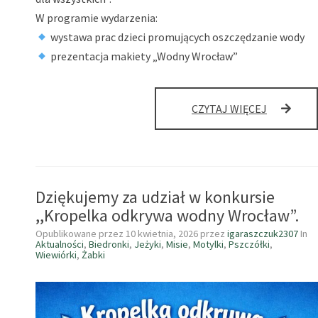
W programie wydarzenia:
wystawa prac dzieci promujących oszczędzanie wody
prezentacja makiety „Wodny Wrocław”
20
CZYTAJ WIĘCEJ
KWIETNIA
–
OBCHODZ
DZIEŃ
WODY
Dziękujemy za udział w konkursie
I
ZIEMI
,,Kropelka odkrywa wodny Wrocław”.
W
Opublikowane przez
10 kwietnia, 2026
przez
igaraszczuk2307
In
NASZYM
Aktualności
,
Biedronki
,
Jeżyki
,
Misie
,
Motylki
,
Pszczółki
,
PRZEDSZK
Wiewiórki
,
Żabki