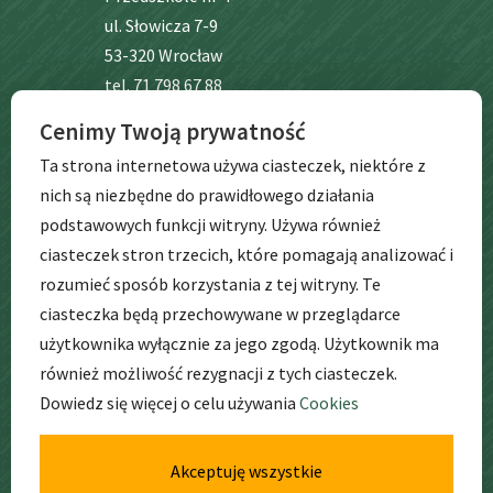
ul. Słowicza 7-9
53-320 Wrocław
tel. 71 798 67 88
Cenimy Twoją prywatność
BIP
Ta strona internetowa używa ciasteczek, niektóre z
nich są niezbędne do prawidłowego działania
podstawowych funkcji witryny. Używa również
ciasteczek stron trzecich, które pomagają analizować i
rozumieć sposób korzystania z tej witryny. Te
ciasteczka będą przechowywane w przeglądarce
użytkownika wyłącznie za jego zgodą. Użytkownik ma
GODZINY
PRACY
również możliwość rezygnacji z tych ciasteczek.
Dowiedz się więcej o celu używania
Cookies
pon. – pt. godz: 6:30 – 17:00
Akceptuję wszystkie