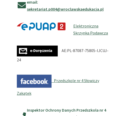
email:
sekretariat.p004@wroclawskaedukacja.pl
Elektroniczna
Skrzynka Podawcza
AE:PL-87087-75805-IJCUJ-
24
Przedszkole nr 4 Słowiczy
Zakątek
Inspektor Ochrony Danych Przedszkola nr 4