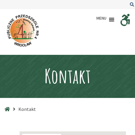
–
Kontakt
MENU
Kontakt
Strona
Kontakt
główna