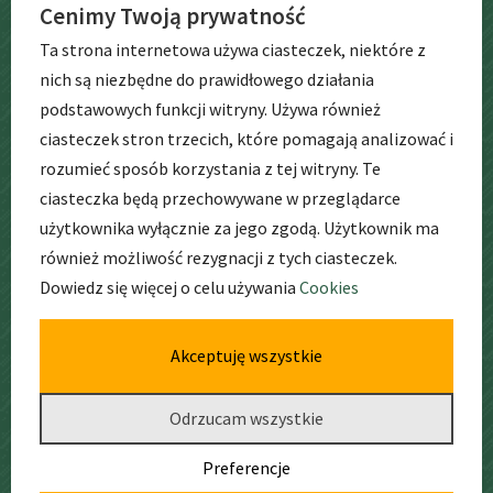
Cenimy Twoją prywatność
BIP
Ta strona internetowa używa ciasteczek, niektóre z
nich są niezbędne do prawidłowego działania
podstawowych funkcji witryny. Używa również
ciasteczek stron trzecich, które pomagają analizować i
rozumieć sposób korzystania z tej witryny. Te
ciasteczka będą przechowywane w przeglądarce
użytkownika wyłącznie za jego zgodą. Użytkownik ma
GODZINY
PRACY
również możliwość rezygnacji z tych ciasteczek.
Dowiedz się więcej o celu używania
Cookies
pon. – pt. godz: 6:30 – 17:00
Akceptuję wszystkie
Odrzucam wszystkie
Preferencje
Deklaracja dostępności