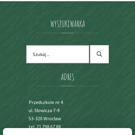
WYSZUKIWARKA
Szukaj dla:
Szukaj
ADRES
Przedszkole nr 4
ul. Słowicza 7-9
53-320 Wrocław
tel. 71 798 67 88