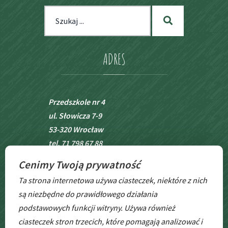
Szukaj
Szukaj
dla:
ADRES
Przedszkole nr 4
ul. Słowicza 7-9
53-320 Wrocław
tel. 71 798 67 88
Cenimy Twoją prywatność
BIP
Ta strona internetowa używa ciasteczek, niektóre z nich
są niezbędne do prawidłowego działania
podstawowych funkcji witryny. Używa również
ciasteczek stron trzecich, które pomagają analizować i