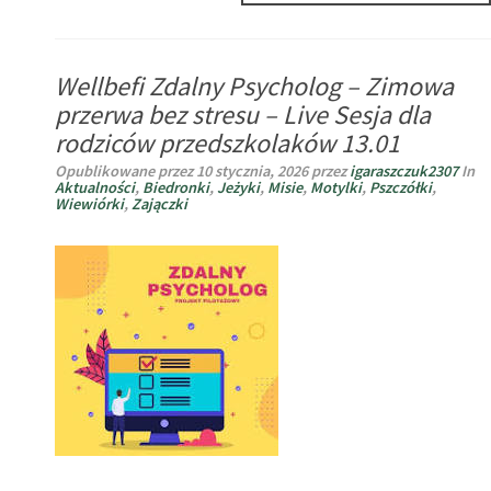
DLA
ZWIERZĄT
ZE
Wellbefi Zdalny Psycholog – Zimowa
SCHRONIS
przerwa bez stresu – Live Sesja dla
rodziców przedszkolaków 13.01
Opublikowane przez
10 stycznia, 2026
przez
igaraszczuk2307
In
Aktualności
,
Biedronki
,
Jeżyki
,
Misie
,
Motylki
,
Pszczółki
,
Wiewiórki
,
Zajączki