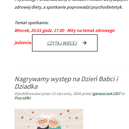
zdrowej diety, a spotkanie poprowadzi psychodietetyk.
Temat spotkania:
Wtorek, 20.01 godz. 17.00 - Mity na temat zdrowego
jedzenia.
MITY
CZYTAJ WIĘCEJ
NA
TEMAT
ZDROWEGO
JEDZENIA
–
Nagrywamy występ na Dzień Babci i
LIVE
SESJA
Dziadka
20.01
Opublikowane przez
12 stycznia, 2026
przez
igaraszczuk2307
In
–
Pszczółki
WELLBEFI
ZDALNY
PSYCHOLOG
–