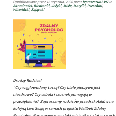
Opublikowane przez
16 stycznia, 2026
przez
igaraszczuk2307
In
Aktualności
,
Biedronki
,
Jeżyki
,
Misie
,
Motylki
,
Pszczółki
,
Wiewiórki
,
Zajączki
Drodzy Rodzice!
"Czy węglowodany tuczą? Czy białe pieczywo jest
niezdrowe? Czy cebula i czosnek pomagają w
przeziębieniu? Zapraszamy rodziców przedszkolaków na
kolejną Live Sesję w ramach projektu Wellbefi Zdalny
Psycholog. Porozmawiamy o faktach i mitach dotyczących