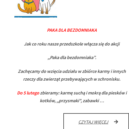
PAKA DLA BEZDOMNIAKA
Jak co roku nasze przedszkole włącza się do akcji
,,Paka dla bezdomniaka”.
Zachęcamy do wzięcia udziału w zbiórce karmy i innych
rzeczy dla zwierząt przebywających w schronisku.
Do 5 lutego
zbieramy: karmę suchą i mokrą dla piesków i
kotków, ,,przysmaki", zabawki …
ZBIÓRKA
CZYTAJ WIĘCEJ
KARMY