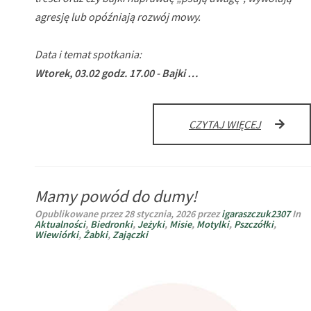
agresję lub opóźniają rozwój mowy.
Data i temat spotkania:
Wtorek, 03.02 godz. 17.00 - Bajki …
LIVE
CZYTAJ WIĘCEJ
SESJA
–
BAJKI
ANIMOWA
Mamy powód do dumy!
A
ROZWÓJ
Opublikowane przez
28 stycznia, 2026
przez
igaraszczuk2307
In
DZIECKA
Aktualności
,
Biedronki
,
Jeżyki
,
Misie
,
Motylki
,
Pszczółki
,
–
Wiewiórki
,
Żabki
,
Zajączki
FAKTY,
MITY
I
DOBRE
PRAKTYKI