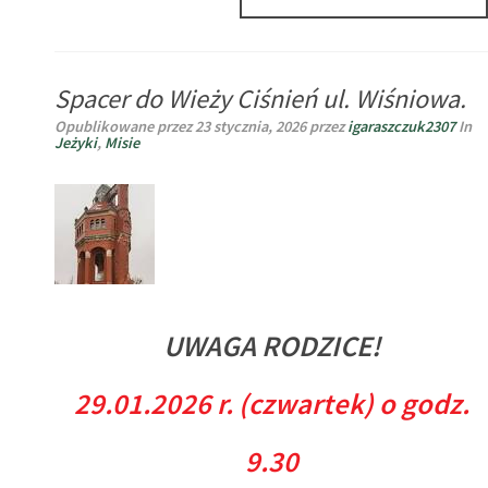
–
LIVE
SESJA
DLA
Spacer do Wieży Ciśnień ul. Wiśniowa.
RODZICÓ
PRZEDSZ
Opublikowane przez
23 stycznia, 2026
przez
igaraszczuk2307
In
WE
Jeżyki
,
Misie
WTOREK,
27.01
UWAGA RODZICE!
29.01.2026 r. (czwartek) o godz.
9.30