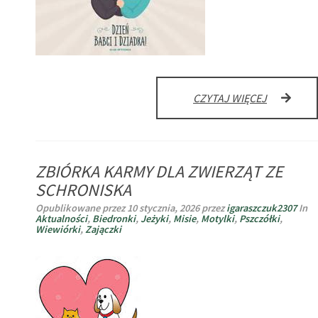
NAGRYWA
CZYTAJ WIĘCEJ
WYSTĘP
NA
DZIEŃ
BABCI
ZBIÓRKA KARMY DLA ZWIERZĄT ZE
I
DZIADKA
SCHRONISKA
Opublikowane przez
10 stycznia, 2026
przez
igaraszczuk2307
In
Aktualności
,
Biedronki
,
Jeżyki
,
Misie
,
Motylki
,
Pszczółki
,
Wiewiórki
,
Zajączki