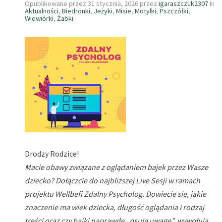
Opublikowane przez
31 stycznia, 2026
przez
igaraszczuk2307
In
Aktualności
,
Biedronki
,
Jeżyki
,
Misie
,
Motylki
,
Pszczółki
,
Wiewiórki
,
Żabki
Drodzy Rodzice!
Macie obawy związane z oglądaniem bajek przez Wasze
dziecko? Dołączcie do najbliższej Live Sesji w ramach
projektu Wellbefi Zdalny Psycholog. Dowiecie się, jakie
znaczenie ma wiek dziecka, długość oglądania i rodzaj
treści oraz czy bajki naprawdę „psują uwagę”, wywołują