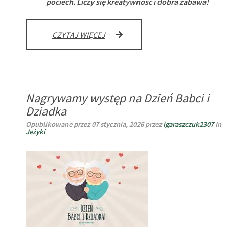
pociech. Liczy się kreatywność i dobra zabawa!
BAL
CZYTAJ WIĘCEJ
KARNAWAŁOWY
Nagrywamy występ na Dzień Babci i
Dziadka
Opublikowane przez
07 stycznia, 2026
przez
igaraszczuk2307
In
Jeżyki