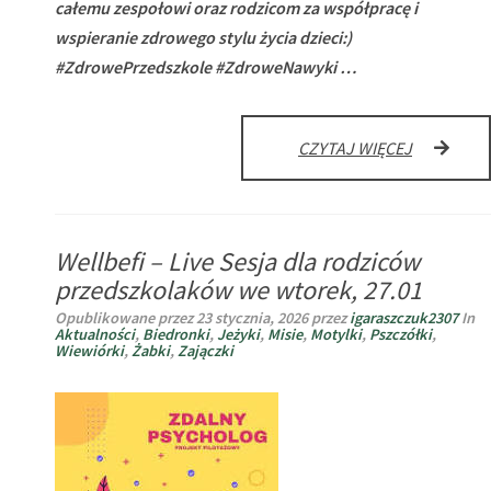
całemu zespołowi oraz rodzicom za współpracę i
wspieranie zdrowego stylu życia dzieci:)
#ZdrowePrzedszkole #ZdroweNawyki …
MAMY
CZYTAJ WIĘCEJ
POWÓD
DO
DUMY!
Wellbefi – Live Sesja dla rodziców
przedszkolaków we wtorek, 27.01
Opublikowane przez
23 stycznia, 2026
przez
igaraszczuk2307
In
Aktualności
,
Biedronki
,
Jeżyki
,
Misie
,
Motylki
,
Pszczółki
,
Wiewiórki
,
Żabki
,
Zajączki