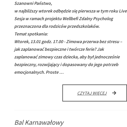
Szanowni Państwo,
w najbliższy wtorek odbędzie się pierwsza w tym roku Live
Sesja w ramach projektu Wellbefi Zdalny Psycholog
przeznaczona dla rodziców przedszkolaków.
Temat spotkania:
Wtorek, 13.01 godz. 17.00 - Zimowa przerwa bez stresu –
jak zaplanować bezpieczne i twórcze ferie?
Jak
zaplanować zimowy czas dziecka, aby był jednocześnie
bezpieczny, rozwijający i dopasowany do jego potrzeb
emocjonalnych. Proste …
WELLBEFI
CZYTAJ WIĘCEJ
ZDALNY
PSYCHOL
–
ZIMOWA
Bal Karnawałowy
PRZERWA
BEZ