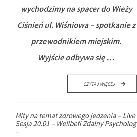
wychodzimy na spacer do Wieży
Ciśnień ul. Wiśniowa – spotkanie z
przewodnikiem miejskim.
Wyjście odbywa się …
SPACER
CZYTAJ WIĘCEJ
DO
WIEŻY
CIŚNIEŃ
UL.
Mity na temat zdrowego jedzenia – Live
WIŚNIOWA
Sesja 20.01 – Wellbefi Zdalny Psycholog
–