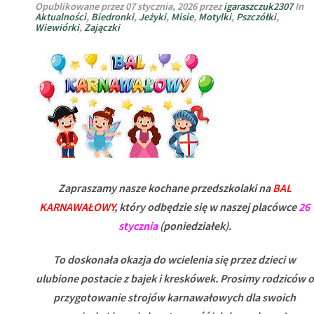
Opublikowane przez
07 stycznia, 2026
przez
igaraszczuk2307
In
STRESU
Aktualności
,
Biedronki
,
Jeżyki
,
Misie
,
Motylki
,
Pszczółki
,
–
Wiewiórki
,
Zajączki
LIVE
SESJA
DLA
RODZICÓ
PRZEDSZ
13.01
Zapraszamy nasze kochane przedszkolaki na
BAL
KARNAWAŁOWY
, który odbędzie się w naszej placówce
26
stycznia
(poniedziałek).
To doskonała okazja do wcielenia się przez dzieci w
ulubione postacie z bajek i kreskówek. Prosimy rodziców o
przygotowanie strojów karnawałowych dla swoich