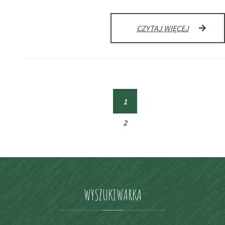
NAGRYWA
CZYTAJ WIĘCEJ
WYSTĘP
NA
DZIEŃ
BABCI
I
DZIADKA
1
(current)
2
WYSZUKIWARKA