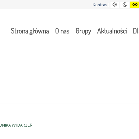
Kontrast
Tryb
Kontrast
domyślny
nocn
Strona główna
O nas
Grupy
Aktualności
Dl
ONIKA WYDARZEŃ