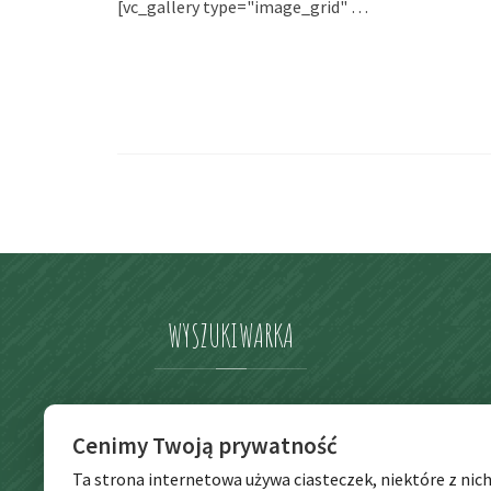
[vc_gallery type="image_grid" …
WYSZUKIWARKA
Szukaj
Cenimy Twoją prywatność
Szukaj
dla:
Ta strona internetowa używa ciasteczek, niektóre z nic