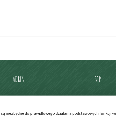
ADRES
BIP
Przedszkole nr 4
ul. Słowicza 7-9
h są niezbędne do prawidłowego działania podstawowych funkcji wit
53-320 Wrocław