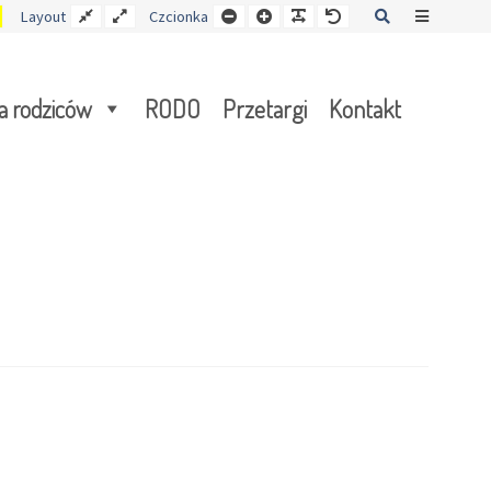
Kontrast
Stały
Wide
Mniejsza
Czcionka
Czcionka
Czcionka
Szukaj
Offcanva
Layout
Czcionka
y
żółto-
układ
layout
czcionka
czarny
Sidebar
a rodziców
RODO
Przetargi
Kontakt