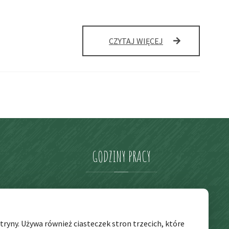
ROK
CZYTAJ WIĘCEJ
SZKOLNY
2018/2019
GODZINY
PRACY
pon. – pt. godz: 6:30 – 17:00
ryny. Używa również ciasteczek stron trzecich, które