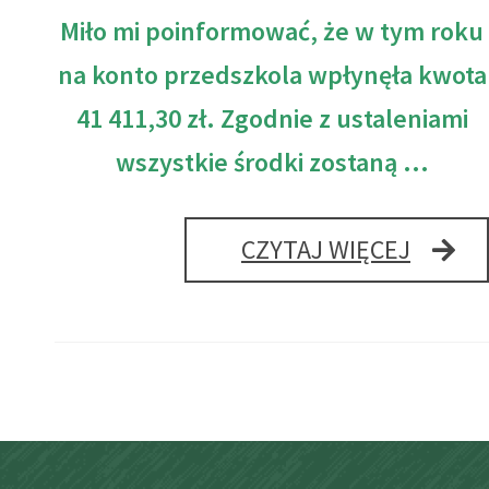
Miło mi poinformować, że w tym roku
na konto przedszkola wpłynęła kwota
41 411,30 zł. Zgodnie z ustaleniami
wszystkie środki zostaną …
1,5%
CZYTAJ WIĘCEJ
–
PODZI