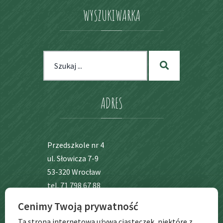
WYSZUKIWARKA
Szukaj
Szukaj
dla:
ADRES
Przedszkole nr 4
ul. Słowicza 7-9
53-320 Wrocław
tel. 71 798 67 88
Cenimy Twoją prywatność
BIP
Ta strona internetowa używa ciasteczek, niektóre z