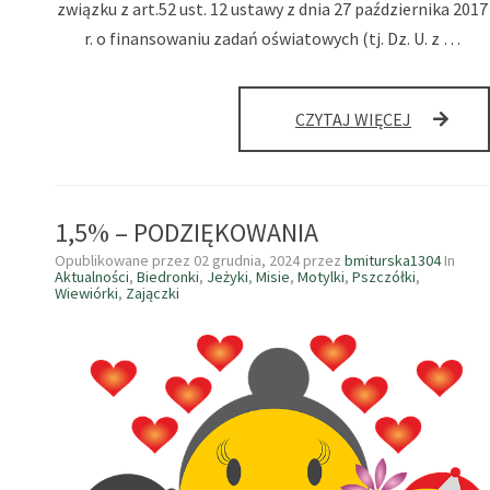
związku z art.52 ust. 12 ustawy z dnia 27 października 2017
r. o finansowaniu zadań oświatowych (tj. Dz. U. z …
ZMIANA
CZYTAJ WIĘCEJ
WYSOKOŚ
OPŁAT
ZA
WYŻYWIEN
1,5% – PODZIĘKOWANIA
Opublikowane przez
02 grudnia, 2024
przez
bmiturska1304
In
Aktualności
,
Biedronki
,
Jeżyki
,
Misie
,
Motylki
,
Pszczółki
,
Wiewiórki
,
Zajączki