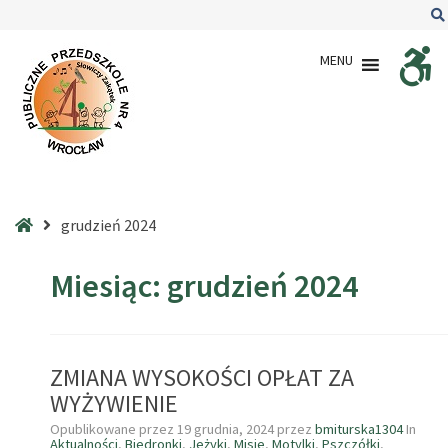
–
2024
MENU
–
grudzień
Strona
grudzień 2024
główna
Miesiąc:
grudzień 2024
ZMIANA WYSOKOŚCI OPŁAT ZA
WYŻYWIENIE
Opublikowane przez
19 grudnia, 2024
przez
bmiturska1304
In
Aktualności
,
Biedronki
,
Jeżyki
,
Misie
,
Motylki
,
Pszczółki
,