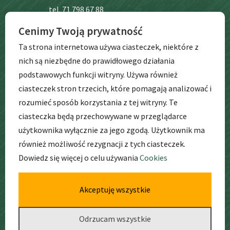
tel. 71 798 67 88
Cenimy Twoją prywatność
BIP
Ta strona internetowa używa ciasteczek, niektóre z
nich są niezbędne do prawidłowego działania
podstawowych funkcji witryny. Używa również
ciasteczek stron trzecich, które pomagają analizować i
rozumieć sposób korzystania z tej witryny. Te
ciasteczka będą przechowywane w przeglądarce
użytkownika wyłącznie za jego zgodą. Użytkownik ma
GODZINY
PRACY
również możliwość rezygnacji z tych ciasteczek.
Dowiedz się więcej o celu używania
Cookies
pon. – pt. godz: 6:30 – 17:00
Akceptuję wszystkie
Odrzucam wszystkie