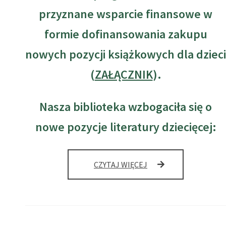
przyznane wsparcie finansowe w
formie dofinansowania zakupu
nowych pozycji książkowych dla dzieci
(
ZAŁĄCZNIK
).
Nasza biblioteka wzbogaciła się o
nowe pozycje literatury dziecięcej:
NARODOWY
CZYTAJ WIĘCEJ
PROGRAM
ROZWOJU
CZYTELNICTWA
2.0
NA
LATA