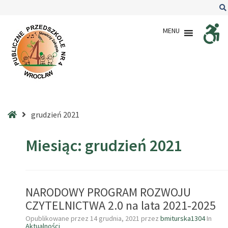
–
2021
MENU
–
grudzień
Strona
grudzień 2021
główna
Miesiąc:
grudzień 2021
NARODOWY PROGRAM ROZWOJU
CZYTELNICTWA 2.0 na lata 2021-2025
Opublikowane przez
14 grudnia, 2021
przez
bmiturska1304
In
Aktualności