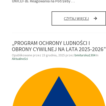
UNICEF ds. Reagowania na Potrzeby …
ANONIMO
CZYTAJ WIĘCEJ
BADANIE
NAUKOWE
DOTYCZĄ
POWSZEC
„PROGRAM OCHRONY LUDNOŚCI I
SZCZEPIE
OCHRONN
OBRONY CYWILNEJ NA LATA 2025-2026”
(PSO)
Opublikowane przez
23 grudnia, 2025
przez
bmiturska1304
In
Aktualności