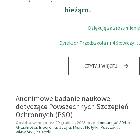
bieżąco.
Dziękuję za zrozumienie
Dyrektor Przedszkola nr 4 Słowiczy …
CZYTAJ WIĘCEJ
Anonimowe badanie naukowe
dotyczące Powszechnych Szczepień
Ochronnych (PSO)
Opublikowane przez
29 grudnia, 2025
przez
bmiturska1304
In
Aktualności
,
Biedronki
,
Jeżyki
,
Misie
,
Motylki
,
Pszczółki
,
Wiewiórki
,
Zajączki