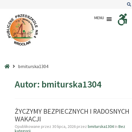
–
bmiturska1304
MENU
Strona
bmiturska1304
główna
Autor:
bmiturska1304
ŻYCZYMY BEZPIECZNYCH I RADOSNYCH
WAKACJI
Opublikowane przez
30 lipca, 2026
przez
bmiturska1304
In
Bez
kategorii