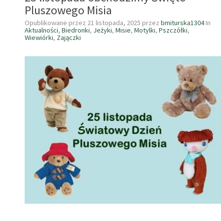
LATA
Pluszowego Misia
2025-
Opublikowane przez
21 listopada, 2025
przez
bmiturska1304
In
2026”
Aktualności
,
Biedronki
,
Jeżyki
,
Misie
,
Motylki
,
Pszczółki
,
Wiewiórki
,
Zajączki