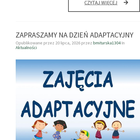
KILKA
CZYTAJ WIĘCEJ
RAD
NA
DOBRY
START
ZAPRASZAMY NA DZIEŃ ADAPTACYJNY
DLA
RODZICÓ
Opublikowane przez
20 lipca, 2026
przez
bmiturska1304
In
3-
Aktualności
LATKÓW.