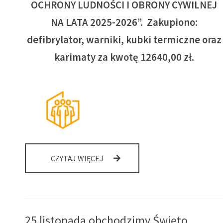
OCHRONY LUDNOŚCI I OBRONY CYWILNEJ
NA LATA 2025-2026”. Zakupiono:
defibrylator, warniki, kubki termiczne oraz
karimaty za kwotę 12640,00 zł.
„PROGRAM
CZYTAJ WIĘCEJ
OCHRONY
LUDNOŚCI
I
OBRONY
CYWILNEJ
25 listopada obchodzimy Święto
NA