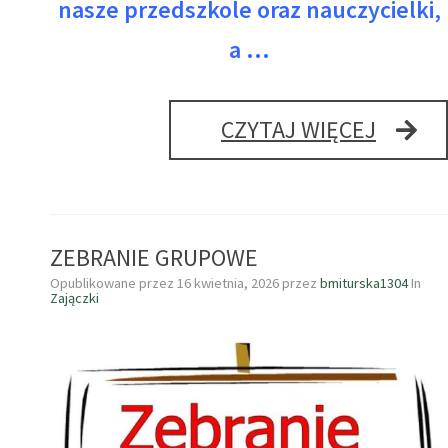
nasze przedszkole oraz nauczycielki,
a …
ZAPRA
CZYTAJ WIĘCEJ
NA
DZIEŃ
ADAPT
ZEBRANIE GRUPOWE
Opublikowane przez
16 kwietnia, 2026
przez
bmiturska1304
In
Zajączki