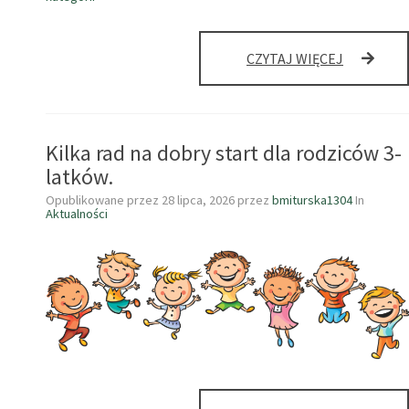
ŻYCZYMY
CZYTAJ WIĘCEJ
BEZPIECZ
I
RADOSNY
WAKACJI
Kilka rad na dobry start dla rodziców 3-
latków.
Opublikowane przez
28 lipca, 2026
przez
bmiturska1304
In
Aktualności