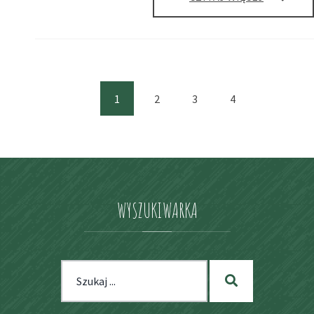
DO
BUDYNKU
A
1
2
3
4
(current)
WYSZUKIWARKA
Szukaj
Szukaj
dla: