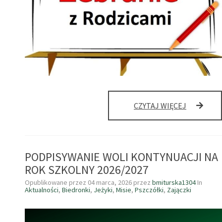
ZEBRANIE
CZYTAJ WIĘCEJ
GRUPOWE
PODPISYWANIE WOLI KONTYNUACJI NA
ROK SZKOLNY 2026/2027
Opublikowane przez
04 marca, 2026
przez
bmiturska1304
In
Aktualności
,
Biedronki
,
Jeżyki
,
Misie
,
Pszczółki
,
Zajączki