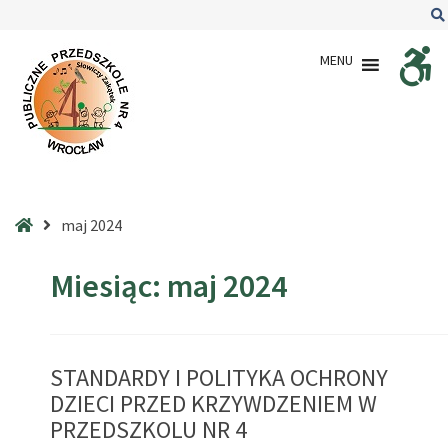
–
2024
MENU
–
maj
Strona
maj 2024
główna
Miesiąc:
maj 2024
STANDARDY I POLITYKA OCHRONY
DZIECI PRZED KRZYWDZENIEM W
PRZEDSZKOLU NR 4