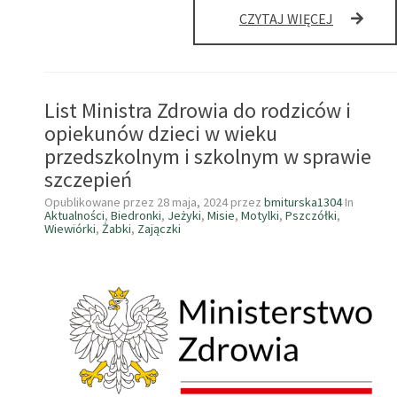
STANDAR
CZYTAJ WIĘCEJ
I
POLITYKA
OCHRONY
DZIECI
List Ministra Zdrowia do rodziców i
PRZED
KRZYWDZ
opiekunów dzieci w wieku
W
przedszkolnym i szkolnym w sprawie
PRZEDSZ
szczepień
NR
4
Opublikowane przez
28 maja, 2024
przez
bmiturska1304
In
Aktualności
,
Biedronki
,
Jeżyki
,
Misie
,
Motylki
,
Pszczółki
,
Wiewiórki
,
Żabki
,
Zajączki