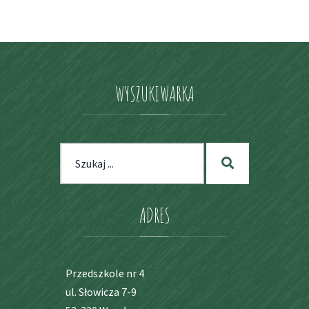
I
OPIEKUN
DZIECI
W
WIEKU
PRZEDSZ
WYSZUKIWARKA
I
SZKOLNY
W
SPRAWIE
SZCZEPIE
Szukaj
Szukaj
dla:
ADRES
Przedszkole nr 4
ul. Słowicza 7-9