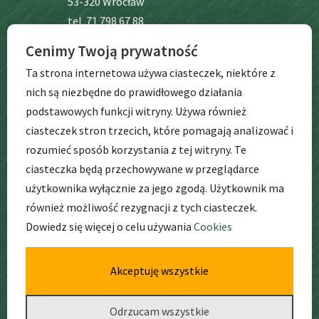
53-320 Wrocław
tel. 71 798 67 88
Cenimy Twoją prywatność
BIP
Ta strona internetowa używa ciasteczek, niektóre z
nich są niezbędne do prawidłowego działania
podstawowych funkcji witryny. Używa również
ciasteczek stron trzecich, które pomagają analizować i
rozumieć sposób korzystania z tej witryny. Te
ciasteczka będą przechowywane w przeglądarce
użytkownika wyłącznie za jego zgodą. Użytkownik ma
GODZINY
PRACY
również możliwość rezygnacji z tych ciasteczek.
Dowiedz się więcej o celu używania
Cookies
pon. – pt. godz: 6:30 – 17:00
Akceptuję wszystkie
Odrzucam wszystkie