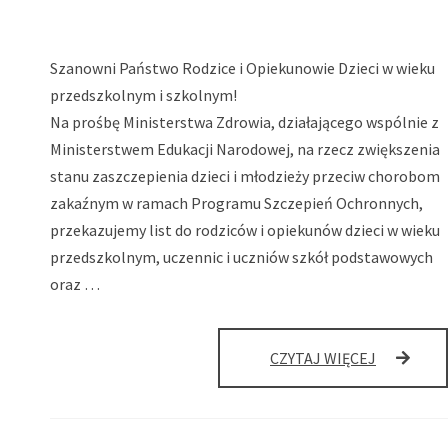
Szanowni Państwo Rodzice i Opiekunowie Dzieci w wieku
przedszkolnym i szkolnym!
Na prośbę Ministerstwa Zdrowia, działającego wspólnie z
Ministerstwem Edukacji Narodowej, na rzecz zwiększenia
stanu zaszczepienia dzieci i młodzieży przeciw chorobom
zakaźnym w ramach Programu Szczepień Ochronnych,
przekazujemy list do rodziców i opiekunów dzieci w wieku
przedszkolnym, uczennic i uczniów szkół podstawowych
oraz …
LIST
CZYTAJ WIĘCEJ
MINISTRA
ZDROWIA
DO
RODZICÓ