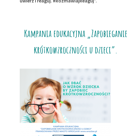
uwierz i reaguj. #RozmawiajReaguj”.
Kampania edukacyjna „Zapobieganie
krótkowzroczności u dzieci”.