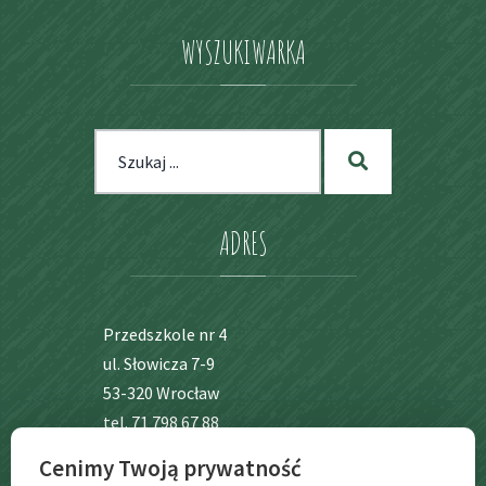
WYSZUKIWARKA
Szukaj
Szukaj
dla:
ADRES
Przedszkole nr 4
ul. Słowicza 7-9
53-320 Wrocław
tel. 71 798 67 88
Cenimy Twoją prywatność
BIP