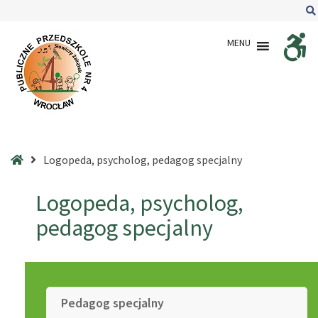
–
Logopeda,
MENU
psycholog,
pedagog
specjalny
Strona
Logopeda, psycholog, pedagog specjalny
główna
Logopeda, psycholog,
pedagog specjalny
Pedagog specjalny