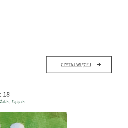
MATERIAŁY
CZYTAJ WIĘCEJ
DOTYCZĄCE
BEZPIECZEŃSTWA
DZIECI
W
t 18
CZASIE
WAKACJI-
Żabki
,
Zajączki
BEZPIECZNE
WAKACJE