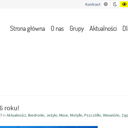
Kontrast
Tryb
Kontrast
domyślny
nocn
Strona główna
O nas
Grupy
Aktualności
Dl
6 roku!
07
In
Aktualności
,
Biedronki
,
Jeżyki
,
Misie
,
Motylki
,
Pszczółki
,
Wiewiórki
,
Zaj