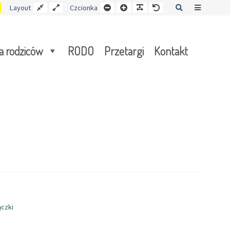
Kontrast
Stały
Wide
Mniejsza
Czcionka
Czcionka
Czcionka
Szukaj
Offcanva
Layout
Czcionka
y
żółto-
układ
layout
czcionka
czarny
Sidebar
a rodziców
RODO
Przetargi
Kontakt
ączki