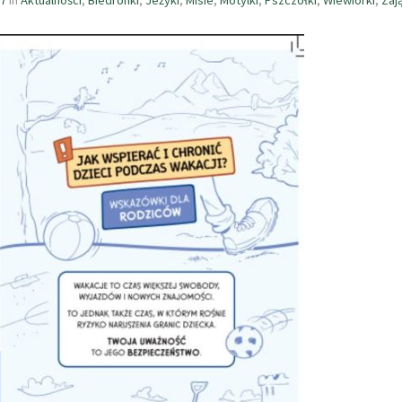
07
In
Aktualności
,
Biedronki
,
Jeżyki
,
Misie
,
Motylki
,
Pszczółki
,
Wiewiórki
,
Zaj