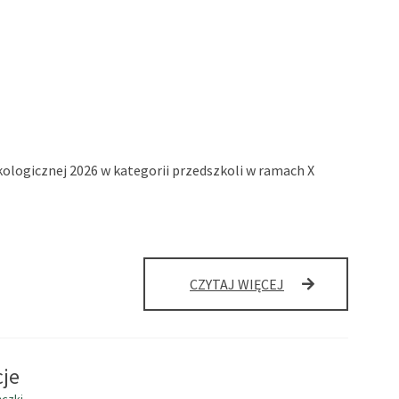
Ekologicznej 2026 w kategorii przedszkoli w ramach X
LIDERZY
CZYTAJ WIĘCEJ
EDUKACJI
EKOLOGICZNEJ
2026
ROKU!
cje