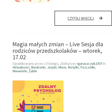
WARSZTA
CZYTAJ WIĘCEJ
NIGDY
NUDY.
Magia małych zmian – Live Sesja dla
rodziców przedszkolaków – wtorek,
17.02
Opublikowane przez
13 lutego, 2026
przez
igaraszczuk2307
In
Aktualności
,
Biedronki
,
Jeżyki
,
Misie
,
Motylki
,
Pszczółki
,
Wiewiórki
,
Żabki