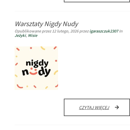
ZMIAN
–
LIVE
Warsztaty Nigdy Nudy
SESJA
DLA
Opublikowane przez
12 lutego, 2026
przez
igaraszczuk2307
In
RODZICÓ
Jeżyki
,
Misie
PRZEDSZ
–
WTOREK,
17.02
WARSZTAT
CZYTAJ WIĘCEJ
NIGDY
NUDY