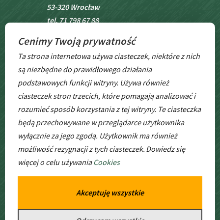
53-320 Wrocław
tel. 71 798 67 88
Cenimy Twoją prywatność
BIP
Ta strona internetowa używa ciasteczek, niektóre z nich
są niezbędne do prawidłowego działania
podstawowych funkcji witryny. Używa również
ciasteczek stron trzecich, które pomagają analizować i
rozumieć sposób korzystania z tej witryny. Te ciasteczka
będą przechowywane w przeglądarce użytkownika
wyłącznie za jego zgodą. Użytkownik ma również
GODZINY
PRACY
możliwość rezygnacji z tych ciasteczek.
Dowiedz się
więcej o celu używania
Cookies
pon. – pt. godz: 6:30 – 17:00
Akceptuję wszystkie