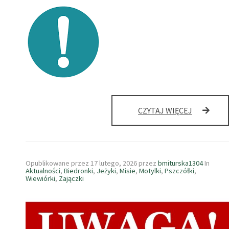
ZABAWKI
CZYTAJ WIĘCEJ
W
PONIEDZI
Opublikowane przez
17 lutego, 2026
przez
bmiturska1304
In
Aktualności
,
Biedronki
,
Jeżyki
,
Misie
,
Motylki
,
Pszczółki
,
Wiewiórki
,
Zajączki