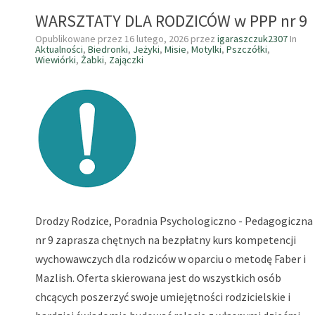
WARSZTATY DLA RODZICÓW w PPP nr 9
Opublikowane przez
16 lutego, 2026
przez
igaraszczuk2307
In
Aktualności
,
Biedronki
,
Jeżyki
,
Misie
,
Motylki
,
Pszczółki
,
Wiewiórki
,
Żabki
,
Zajączki
Drodzy Rodzice, Poradnia Psychologiczno - Pedagogiczna
nr 9 zaprasza chętnych na bezpłatny kurs kompetencji
wychowawczych dla rodziców w oparciu o metodę Faber i
Mazlish. Oferta skierowana jest do wszystkich osób
chcących poszerzyć swoje umiejętności rodzicielskie i