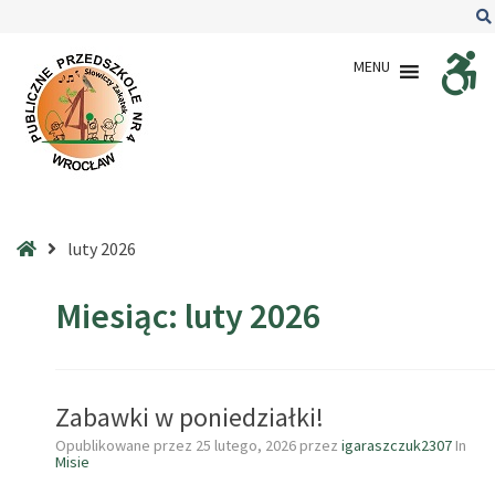
–
2026
MENU
–
luty
Strona
luty 2026
główna
Miesiąc:
luty 2026
Zabawki w poniedziałki!
Opublikowane przez
25 lutego, 2026
przez
igaraszczuk2307
In
Misie