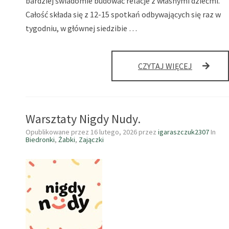
bardziej świadomie budować relacje z własnymi dziećmi.
Całość składa się z 12-15 spotkań odbywających się raz w
tygodniu, w głównej siedzibie …
WARSZTA
CZYTAJ WIĘCEJ
DLA
RODZICÓ
W
PPP
Warsztaty Nigdy Nudy.
NR
9
Opublikowane przez
16 lutego, 2026
przez
igaraszczuk2307
In
Biedronki
,
Żabki
,
Zajączki