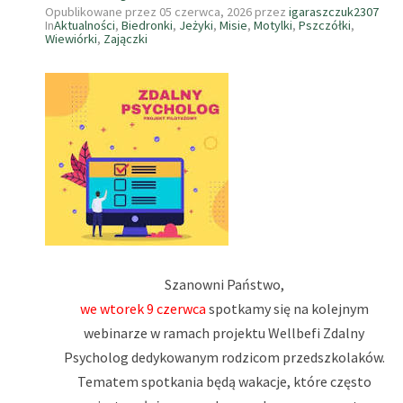
Opublikowane przez
05 czerwca, 2026
przez
igaraszczuk2307
In
Aktualności
,
Biedronki
,
Jeżyki
,
Misie
,
Motylki
,
Pszczółki
,
Wiewiórki
,
Zajączki
Szanowni Państwo,
we wtorek 9 czerwca
spotkamy się na kolejnym
webinarze w ramach projektu Wellbefi Zdalny
Psycholog dedykowanym rodzicom przedszkolaków.
Tematem spotkania będą wakacje, które często