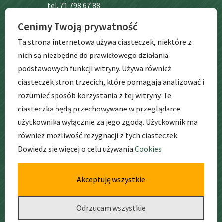
tel. 71 798 67 88
Cenimy Twoją prywatność
BIP
Ta strona internetowa używa ciasteczek, niektóre z
nich są niezbędne do prawidłowego działania
podstawowych funkcji witryny. Używa również
ciasteczek stron trzecich, które pomagają analizować i
rozumieć sposób korzystania z tej witryny. Te
ciasteczka będą przechowywane w przeglądarce
użytkownika wyłącznie za jego zgodą. Użytkownik ma
GODZINY
PRACY
również możliwość rezygnacji z tych ciasteczek.
Dowiedz się więcej o celu używania
Cookies
pon. – pt. godz: 6:30 – 17:00
Akceptuję wszystkie
Odrzucam wszystkie