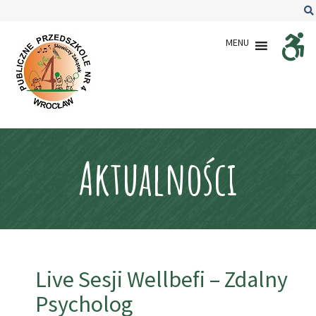
–
Live
MENU
Sesji
Wellbefi
–
Zdalny
Psycholog
Aktualności
Live Sesji Wellbefi – Zdalny
Psycholog