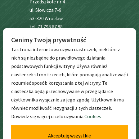
Przedszkole nr 4
ul. Słowicza 7-9
53-320 Wrocław
tel. 71 798 67 88
Cenimy Twoją prywatność
BIP
Ta strona internetowa używa ciasteczek, niektóre z
nich są niezbędne do prawidłowego działania
podstawowych funkcji witryny. Używa również
ciasteczek stron trzecich, które pomagają analizować i
rozumieć sposób korzystania z tej witryny. Te
ciasteczka będą przechowywane w przeglądarce
użytkownika wyłącznie za jego zgodą. Użytkownik ma
GODZINY
PRACY
również możliwość rezygnacji z tych ciasteczek.
Dowiedz się więcej o celu używania
Cookies
pon. – pt. godz: 6:30 – 17:00
Akceptuję wszystkie