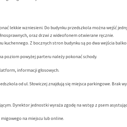
nać lekkie wzniesieni. Do budynku przedszkola można wejść jednym 
ełnosprawnych, oraz drzwi z wideofonem otwierane ręcznie.
nu kuchennego. Z bocznych stron budynku są po dwa wejścia balkonow
 na poziom powyżej parteru należy pokonać schody.
platform, informacji głosowych.
edszkola od ul. Słowiczej znajdują się miejsca parkingowe. Brak 
jącym. Dyrektor jednostki wyraża zgodę na wstęp z psem asystują
a migowego na miejscu lub online.