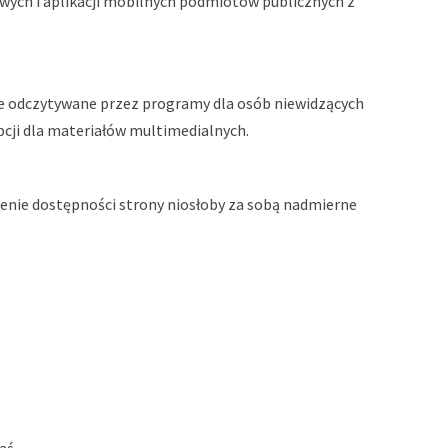
towych i aplikacji mobilnych podmiotów publicznych
z
e odczytywane przez programy dla osób niewidzących
ypcji dla materiałów multimedialnych.
wienie dostępności strony niosłoby za sobą nadmierne