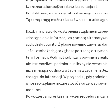
W przypadku problemów z dostępnością strony in
iwonamaria.banas@wroclawskaedukacja.pl
.
Kontaktować można się także dzwoniąc na numer
Tą samą drogą można składać wnioski o udostępni
Każdy ma prawo do wystąpienia z żądaniem zapewni
udostępnienia informacji za pomocą alternatywn
audiodeskrypcji itp. Żądanie powinno zawierać da
Jeżeli osoba żądająca zgłasza potrzebę otrzyman
tej informacji. Podmiot publiczny powinien zreali
nie jest możliwe, podmiot publiczny niezwłocznie
niż 2 miesiące od dnia wystąpienia z żądaniem. 
dostępu do informacji. W przypadku, gdy podmiot
wnoszący żądanie możne złożyć skargę w sprawie z
mobilnej.
Po wyczerpaniu wskazanej wyżej procedury można