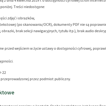
ą z dnia 4 kwietnia 2019 r. o dostępności cyfrowej stron interne
oniżej. Treści niedostępne:
ęści zdjęć i obrazków,
tekstowej (po skanowaniu/OCR), dokumenty PDF nie są poprawni
obrazki, brak sekcji nawigacyjnych, tytułu itp.), brak audio deskr
wane przed wejściem w życie ustawy o dostępności cyfrowej, popra
ępności.
9-22
 przeprowadzonej przez podmiot publiczny.
aktowe