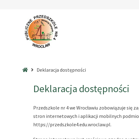
–
Deklaracja
dostępności
Strona
Deklaracja dostępności
główna
Deklaracja dostępności
Przedszkole nr 4 we Wrocławiu
zobowiązuje się za
stron internetowych i aplikacji mobilnych podmi
https://przedszkole4.edu.wroclaw.pl
.