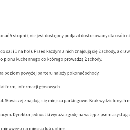
konać 5 stopni ( nie jest dostępny podjazd dostosowany dla osób
o sal i 1 na hol). Przed każdym z nich znajdują się 2 schody, a drzw
 do pionu kuchennego do którego prowadzą 2 schody.
 na poziom powyżej parteru należy pokonać schody.
platform, informacji głosowych.
 ul. Słowiczej znajdują się miejsca parkingowe. Brak wydzielonych
jącym. Dyrektor jednostki wyraża zgodę na wstęp z psem asystują
a migowego na miejscu lub online.