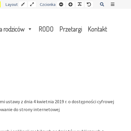
Kontrast
Stały
Wide
Mniejsza
Czcionka
Czcionka
Czcionka
Szukaj
Offcanva
Layout
Czcionka
y
żółto-
układ
layout
czcionka
czarny
Sidebar
a rodziców
RODO
Przetargi
Kontakt
 ustawy z dnia 4 kwietnia 2019 r. o dostępności cyfrowej
owanie do strony internetowej