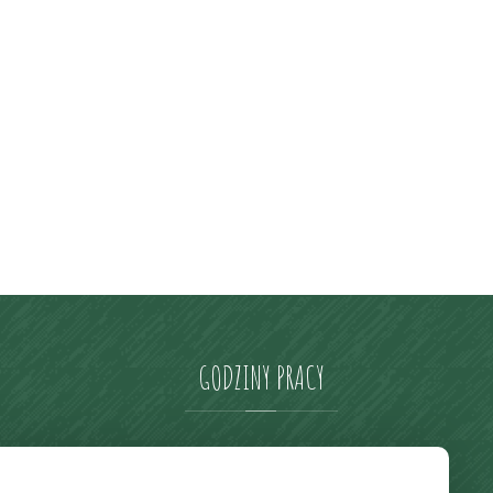
GODZINY
PRACY
pon. – pt. godz: 6:30 – 17:00