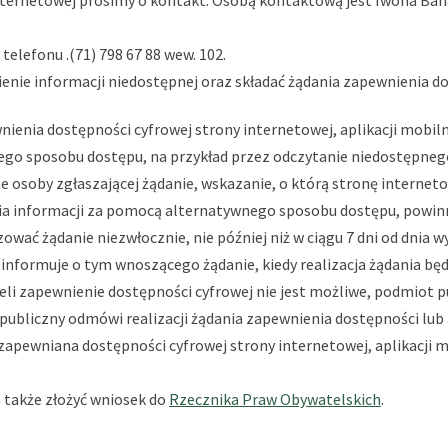
ternetowej prosimy o kontakt. Osobą kontaktową jest
Iwona Ban
 telefonu
.(71) 798 67 88 wew. 102
.
enie informacji niedostępnej oraz składać żądania zapewnienia do
enia dostępności cyfrowej strony internetowej, aplikacji mobiln
ego sposobu dostępu, na przykład przez odczytanie niedostępneg
ne osoby zgłaszającej żądanie, wskazanie, o którą stronę internet
ia informacji za pomocą alternatywnego sposobu dostępu, powinna
zować żądanie niezwłocznie, nie później niż w ciągu 7 dni od dnia
 informuje o tym wnoszącego żądanie, kiedy realizacja żądania bę
Jeżeli zapewnienie dostępności cyfrowej nie jest możliwe, podmi
 publiczny odmówi realizacji żądania zapewnienia dostępności lu
apewniana dostępności cyfrowej strony internetowej, aplikacji mo
 także złożyć wniosek do
Rzecznika Praw Obywatelskich
.